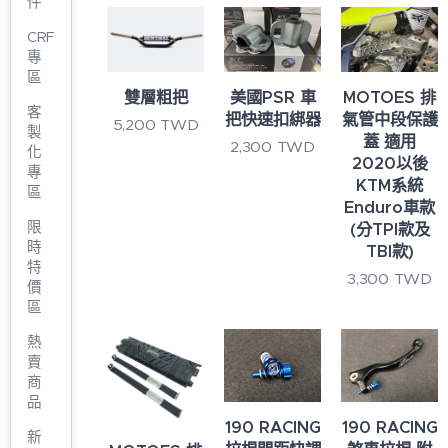
件
CRF
專
區
雙層粗把
美國PSR 車
MOTOES 排
客
把快速扣綁器
氣管中段保護
5,200
TWD
製
蓋 適用
2,300
TWD
化
2020以後
專
KTM系統
區
Enduro車款
限
(分TPI款及
時
TBI款)
特
3,300
TWD
價
區
熱
賣
商
品
190 RACING
190 RACING
新