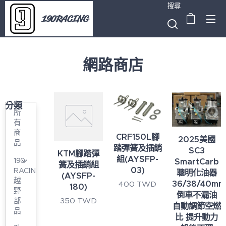
搜尋
190RACING
網路商店
分類
所
有
商
CRF150L腳
2025美國
品
踏彈簧及插銷
SC3
KTM腳踏彈
組(AYSFP-
190
SmartCarb
簧及插銷組
03)
RACING
聰明化油器
(AYSFP-
越
36/38/40mm
400
TWD
180)
野
倒車不漏油
350
TWD
部
自動調節空燃
品
比 提升動力