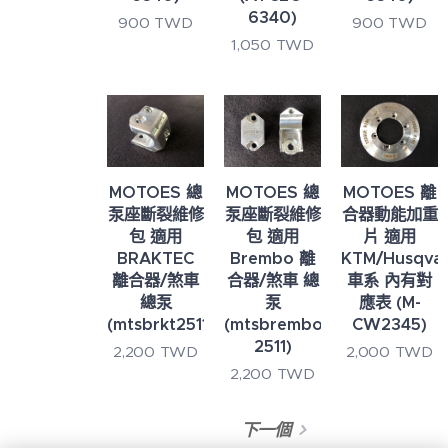
6340)
900
TWD
900
TWD
1,050
TWD
MOTOES 總
MOTOES 總
MOTOES 離
泵座斷裂維修
泵座斷裂維修
合器動能加重
包 適用
包 適用
片 適用
BRAKTEC
Brembo 離
KTM/Husqva
離合器/煞車
合器/煞車 總
車系 內有對
總泵
泵
應表 (M-
(mtsbrkt2511)
(mtsbrembo-
CW2345)
2511)
2,200
TWD
2,000
TWD
2,200
TWD
下一個