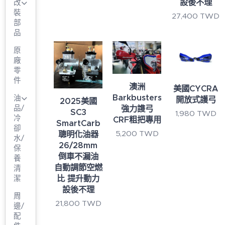
設後不理
改
裝
27,400
TWD
部
品
原
廠
零
件
澳洲
美國CYCRA
Barkbusters
油
開放式護弓
2025美國
品/
強力謢弓
SC3
1,980
TWD
冷
CRF粗把專用
SmartCarb
卻
5,200
TWD
聰明化油器
水/
26/28mm
保
倒車不漏油
養
自動調節空燃
清
比 提升動力
潔
設後不理
周
21,800
TWD
邊/
配