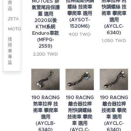
拉桿間距快調
煞車拉桿 附
MOTOES 排
商
螺絲 技術車
快調螺絲 技
氣管尾段保護
品
攀爬車 適用
術車 攀爬車
蓋 適用
ZETA
(AYSOT-
適用
2020以後
1520M6)
(AYCLC-
KTM系統
MOTOES
6340)
Enduro車款
400
TWD
技
(MFPG-
1,050
TWD
術
2559)
車
2,200
TWD
專
區
190 RACING
190 RACING
190 RACING
煞車拉桿 技
離合器拉桿
離合器拉桿
術車 攀爬車
附快調螺絲
技術車 攀爬
適用
技術車 攀爬
車 適用
(AYCLB-
車 適用
(AYCLC-
6340)
(AYCLC-
6340)