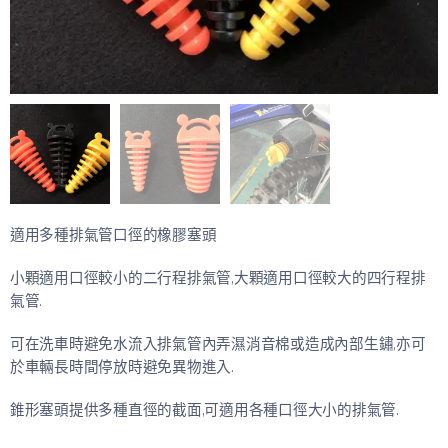
適用多種排氣管口徑的橡膠塞頭
小顆適用口徑較小的二行程排氣管,大顆適用口徑較大的四行程排
氣管.
可在洗車時避免水流入排氣管內弄濕消音棉或造成內部生鏽,亦可
於車輛長時間停放時避免異物進入.
錐形塞頭提供多種直徑的截面,可適用各種口徑大小的排氣管.