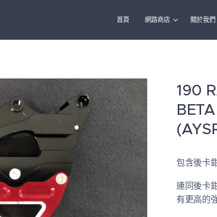
首頁
網路商店
關於我們
190
BET
(AYS
包含後卡
連同後卡
有更高的強