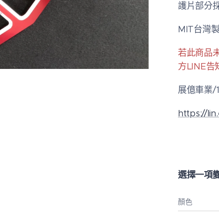
護片部分採
MIT台灣
若此商品
方LINE
展億車業/1
https://li
選擇一項
顏色