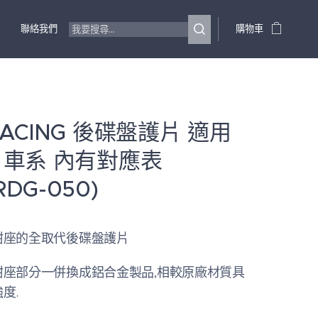
聯絡我們
購物車
 RACING 後碟盤護片 適用
A 車系 內有對應表
RDG-050)
鉗座的全取代後碟盤護片
鉗座部分一併換成鋁合金製品,相較原廠材質具
度.