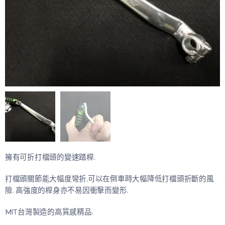
擁有可折打檔頭的變速踏桿.
打檔頭關節能大幅度彎折,可以在倒車時大幅降低打檔頭折斷的風
險. 高強度的桿身亦不易因衝擊而變形.
MIT台灣製造的高質感精品.