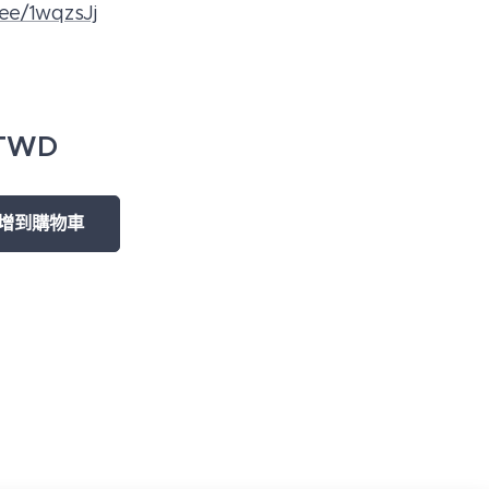
n.ee/1wqzsJj
TWD
增到購物車