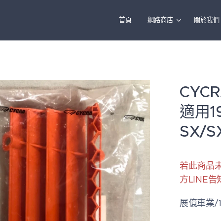
首頁
網路商店
關於我們
CYC
適用19
SX/S
若此商品
方LINE
展億車業/1