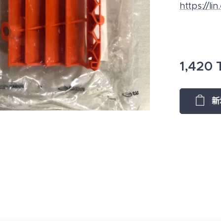
https://li
1,420
新