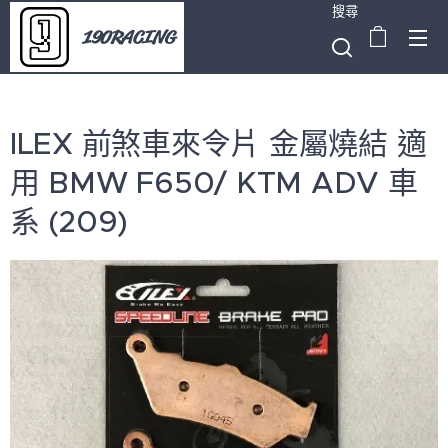
搜尋
190RACING
ILEX 前煞車來令片 金屬燒結 適
用 BMW F650/ KTM ADV 車
系 (209)