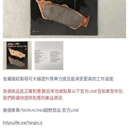
金屬燒結製程可大幅提升煞車力道且能承受更高的工作溫度.
為使商品能正確對應,歡迎來信或點擊以下官方LINE告知車型年份,
我們將儘快提供對應的產品資訊.
展億車業/190RACING越野部品 官方LINE
https://lin.ee/1wqzsJj