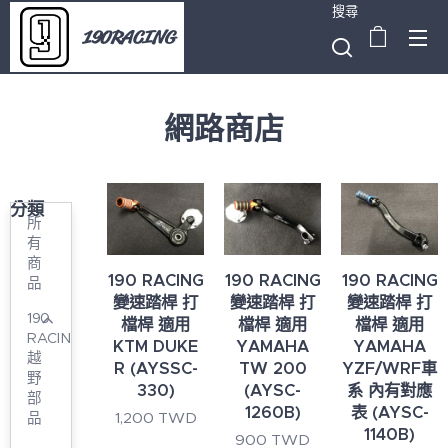
搜尋
190RACING
網路商店
分類
所
有
商
190 RACING
190 RACING
190 RACING
品
變速踏桿 打
變速踏桿 打
變速踏桿 打
190
檔桿 適用
檔桿 適用
檔桿 適用
RACING
KTM DUKE
YAMAHA
YAMAHA
越
R (AYSSC-
TW 200
YZF/WRF車
野
330)
(AYSC-
系 內有對應
部
1260B)
表 (AYSC-
1,200
TWD
品
1140B)
900
TWD