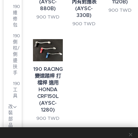
(AYSC-
內有對應表
1120B)
190
880B)
(AYSC-
900
TWD
維
330B)
900
TWD
修
900
TWD
包
190
側
柱/
側
邊
扶
190 RACING
手
變速踏桿 打
檔桿 適用
190
HONDA
工
具
CRF150L
(AYSC-
改
1280)
裝
900
TWD
部
品
原